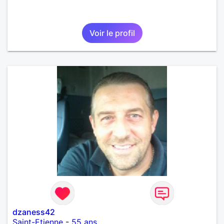
Voir le profil
dzaness42
Saint-Etienne
-
55 ans