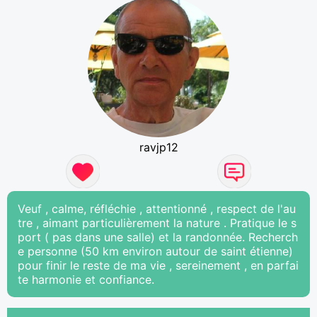
ravjp12
Veuf , calme, réfléchie , attentionné , respect de l'au
tre , aimant particulièrement la nature . Pratique le s
port ( pas dans une salle) et la randonnée. Recherch
e personne (50 km environ autour de saint étienne)
pour finir le reste de ma vie , sereinement , en parfai
te harmonie et confiance.