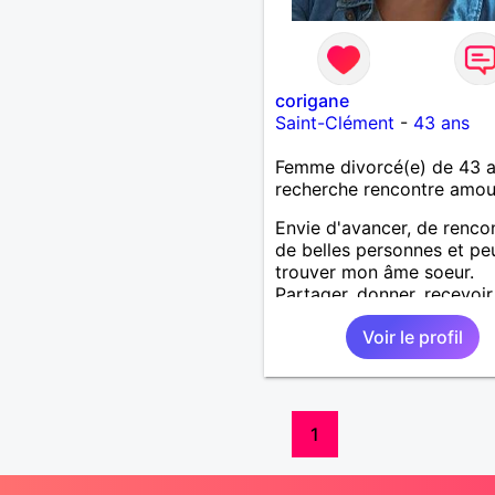
corigane
Saint-Clément
-
43 ans
Femme divorcé(e) de 43 
recherche rencontre amo
Envie d'avancer, de renco
de belles personnes et peu
trouver mon âme soeur.
Partager, donner, recevoir
Apprendre à se connaître 
Voir le profil
ce que l'avenir nous réser
1