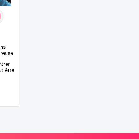
ans
ureuse
ntrer
t être
.
et voir
ve