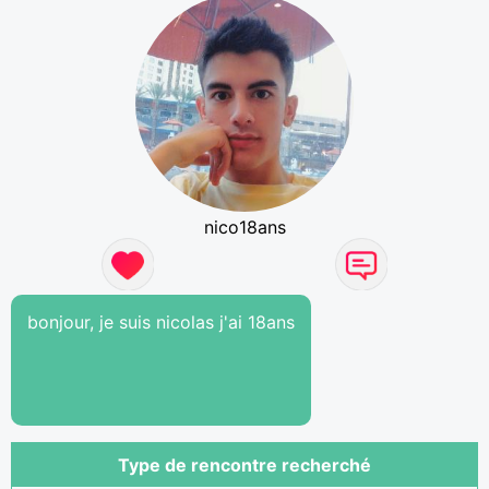
nico18ans
bonjour, je suis nicolas j'ai 18ans
Type de rencontre recherché