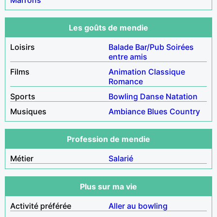
Les goûts de mendie
Loisirs
Balade
Bar/Pub
Soirées
entre amis
Films
Animation
Classique
Romance
Sports
Bowling
Danse
Natation
Musiques
Ambiance
Blues
Country
Profession de mendie
Métier
Salarié
Plus sur ma vie
Activité préférée
Aller au bowling