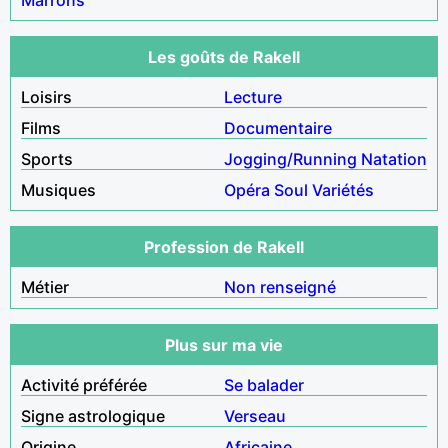
Les goûts de Rakell
Loisirs
Lecture
Films
Documentaire
Sports
Jogging/Running
Natation
Musiques
Opéra
Soul
Variétés
Profession de Rakell
Métier
Non renseigné
Plus sur ma vie
Activité préférée
Se balader
Signe astrologique
Verseau
Origine
Africaine