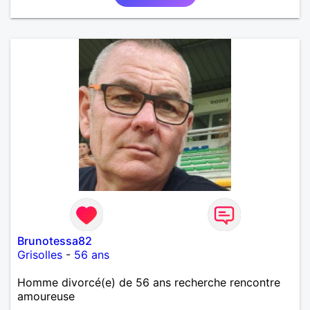
Brunotessa82
Grisolles
-
56 ans
Homme divorcé(e) de 56 ans recherche rencontre
amoureuse