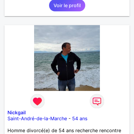
Voir le profil
Nickgail
Saint-André-de-la-Marche
-
54 ans
Homme divorcé(e) de 54 ans recherche rencontre