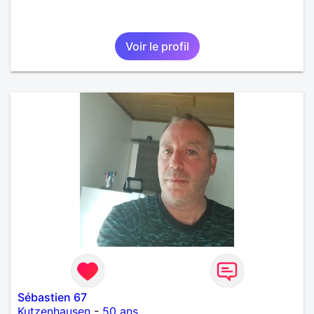
Voir le profil
Sébastien 67
Kutzenhausen
-
50 ans