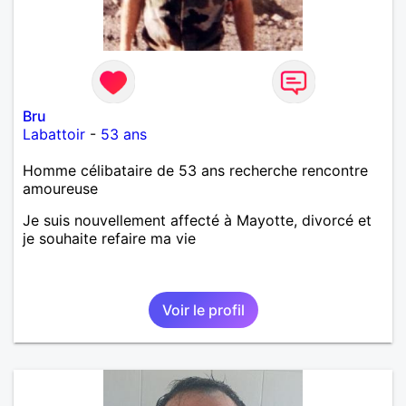
Bru
Labattoir
-
53 ans
Homme célibataire de 53 ans recherche rencontre
amoureuse
Je suis nouvellement affecté à Mayotte, divorcé et
je souhaite refaire ma vie
Voir le profil