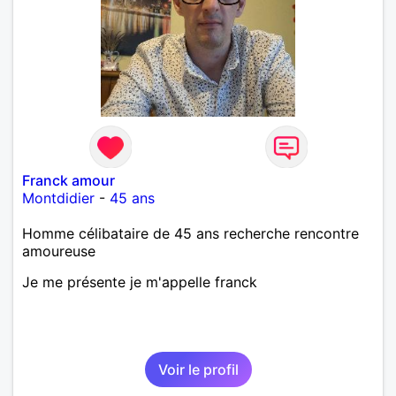
Franck amour
Montdidier
-
45 ans
Homme célibataire de 45 ans recherche rencontre
amoureuse
Je me présente je m'appelle franck
Voir le profil