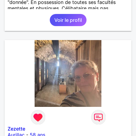
"donnée". En possession de toutes ses facultés
mentales et physiques. Célibataire mais pas
solitaire, je mène une vie bien remplie. Je ne suis
Voir le profil
pas sur ce site par dépit, ni en tant que
représentatrice de la Femme Divorcée Mal dans sa
peau. A bientôt.
Zezette
Aurillac
-
58 ans