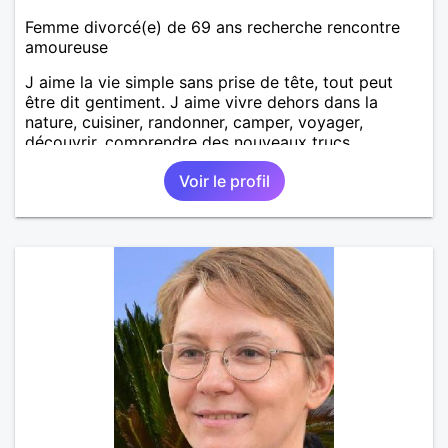
Femme divorcé(e) de 69 ans recherche rencontre
amoureuse
J aime la vie simple sans prise de tête, tout peut
être dit gentiment. J aime vivre dehors dans la
nature, cuisiner, randonner, camper, voyager,
découvrir, comprendre des nouveaux trucs
techniques et sur la vie des êtres vivants. J aime
Voir le profil
danser, faire la fête. Je ne bois pratiquement pas d
alcool, je fume rarement, je ris souvent. Je cherche
un vrai amoureux pour continuer à profiter de la vie
mais à deux. Je peux tout faire toute seule, mais j
en ai marre je veux partagé et rigoler