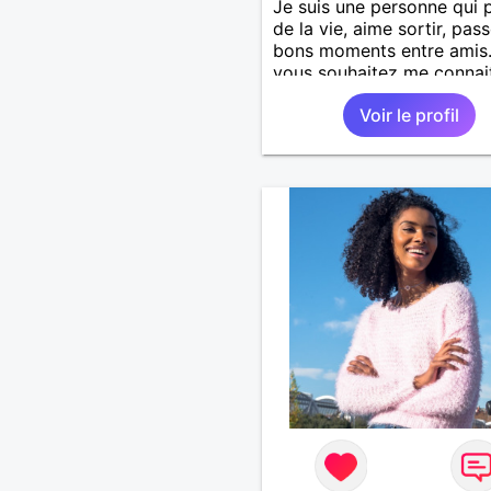
Je suis une personne qui p
de la vie, aime sortir, pas
bons moments entre amis.
vous souhaitez me connai
peu plus contacter moi.
Voir le profil