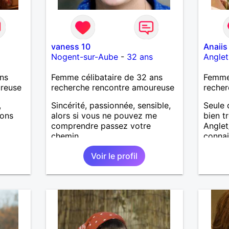
vaness 10
Anaiis
Nogent-sur-Aube
-
32 ans
Anglet
ns
Femme célibataire de 32 ans
Femme 
ureuse
recherche rencontre amoureuse
recher
,
Sincérité, passionnée, sensible,
Seule 
rons
alors si vous ne pouvez me
bien t
comprendre passez votre
Anglet
chemin.
connai
temps 
Voir le profil
opère.