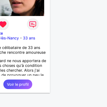
te
s-lès-Nancy
-
33 ans
célibataire de 33 ans
che rencontre amoureuse
ard ne nous apportera de
 choses qu'à condition
 les chercher. Alors j'ai
 de provoquer un peu le
. D'abord ce sera dans la
Voir le profil
ication. Ensuite, plus si
ous plaisons.