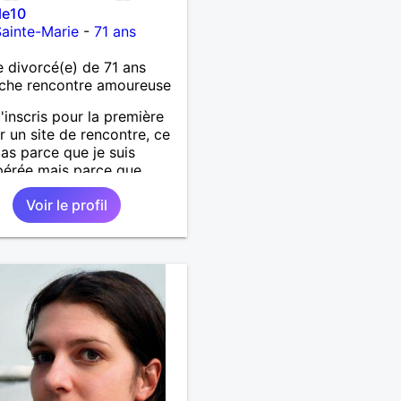
le10
ainte-Marie
-
71 ans
divorcé(e) de 71 ans
che rencontre amoureuse
m'inscris pour la première
ur un site de rencontre, ce
pas parce que je suis
pérée mais parce que
rais bien pouvoir
Voir le profil
yer sur une épaule
es fois, pouvoir
iquer dans la complicité
n homme seul qui serait
franc, sincère, naturel que
uis.