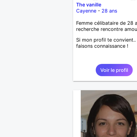
The vanille
Cayenne
-
28 ans
Femme célibataire de 28 
recherche rencontre amo
Si mon profil te convient..
faisons connaissance !
Voir le profil