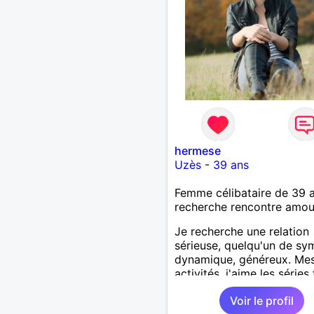
hermese
Uzès
-
39 ans
Femme célibataire de 39 
recherche rencontre amo
Je recherche une relation
sérieuse, quelqu'un de sy
dynamique, généreux. Me
activités, j'aime les séries 
cinéma, lire, voyager, se
Voir le profil
promener, visiter les musé