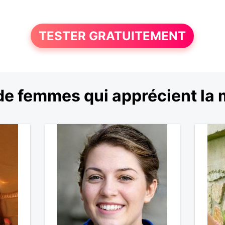
TESTER GRATUITEMENT
de femmes qui apprécient la 