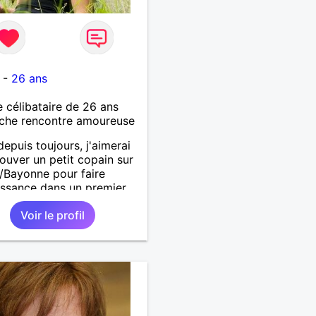
-
26 ans
célibataire de 26 ans
che rencontre amoureuse
depuis toujours, j'aimerai
rouver un petit copain sur
/Bayonne pour faire
ssance dans un premier
et qui sait si la magie
Voir le profil