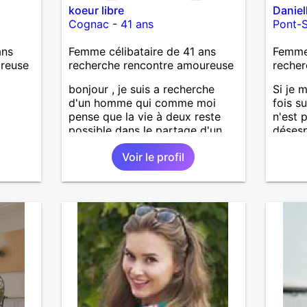
koeur libre
Daniel
Cognac
-
41 ans
Pont-S
ans
Femme célibataire de 41 ans
Femme 
ureuse
recherche rencontre amoureuse
recher
bonjour , je suis a recherche
Si je 
d'un homme qui comme moi
fois s
pense que la vie à deux reste
n'est 
possible dans le partage d'un
déses
sentiment sincère dans la
j'aime
Voir le profil
compréhension, l'échange,
m'appu
l'écoute et la tolérance alors
quelqu
n'hésite pas je suis celle qu'il te
commun
faut a très vite dans l'espoir et
avec u
la confiance.
aussi 
je le s