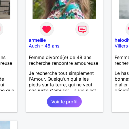
armellle
helodi
Auch
-
48 ans
Viller
ans
Femme divorcé(e) de 48 ans
Femme 
ureuse
recherche rencontre amoureuse
recher
Je recherche tout simplement
Le has
de
l'Amour. Quelqu'un qui a les
bonnes
ui
pieds sur la terre, qui ne veut
d'aller
gne que
pas juste s'amuser. La vie n'est
décidé
pas un jeu. Alors, si vous
destin
Voir le profil
partagez la même envie
commun
apprenons à nous connaitre.
nous n