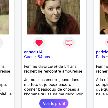
annadu14
parizi
Caen
-
54 ans
Paris
ans
Femme divorcé(e) de 54 ans
Femme 
ureuse
recherche rencontre amoureuse
recher
Je me sens encore jeune dans
A la d
mpa,
ma tête et je peux encore
compli
s
donner beaucoup de choses à
quelqu
télé, le
l'homme qui saura me découvrir.
belle 
Voir le profil
es et