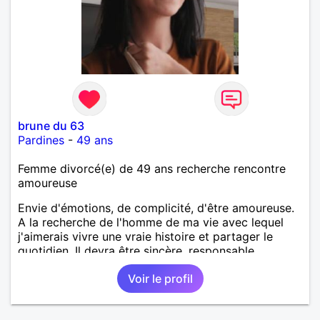
brune du 63
Pardines
-
49 ans
Femme divorcé(e) de 49 ans recherche rencontre
amoureuse
Envie d'émotions, de complicité, d'être amoureuse.
A la recherche de l'homme de ma vie avec lequel
j'aimerais vivre une vraie histoire et partager le
quotidien. Il devra être sincère, responsable,
ambitieux, entreprenant, fort de caractère et avec le
Voir le profil
sens de l'humour. Il saura me chouchouter et me
mettre en valeur, me donner son amour et attention.
Merci de m'avoir lu et à bientôt...