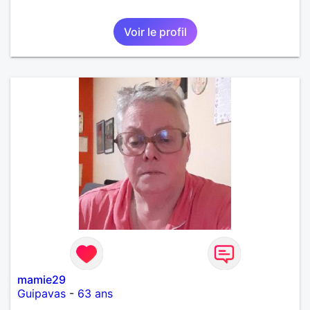
Voir le profil
mamie29
Guipavas
-
63 ans