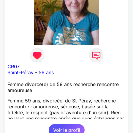
CR07
Saint-Péray
-
59 ans
Femme divorcé(e) de 59 ans recherche rencontre
amoureuse
Femme 59 ans, divorcée, de St Péray, recherche
rencontre : amoureuse, sérieuse, basée sur la
fidélité, le respect (pas d' aventure d'un soir). Rien
ne vaut une rencontre après quelques échanges par
messages pour savoir si il y a un feeling entre les
Voir le profil
deux et le désir de se revoir. Au plaisir de se