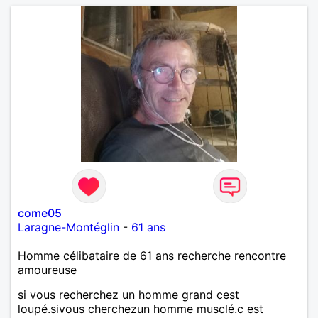
décontraction et authenticité. si ce projet vous
intéresse, n'hésitez pas à me contacter, je vous
répondrai avec joie.
come05
Laragne-Montéglin
-
61 ans
Homme célibataire de 61 ans recherche rencontre
amoureuse
si vous recherchez un homme grand cest
loupé.sivous cherchezun homme musclé.c est