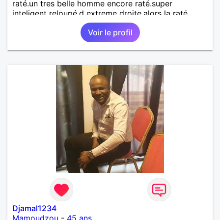
raté.un tres belle homme encore raté.super
inteligent reloupé.d extreme droite.alors la raté.
Voir le profil
Djamal1234
Mamoudzou
-
45 ans