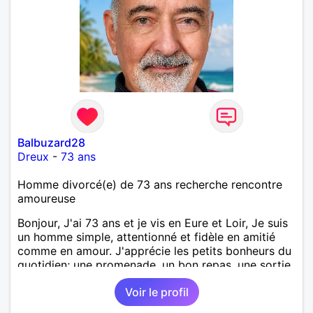
,astronomie . Service militaire belfort 35 régiment d
infanterie et engager sur 5 ans.de (1998 a 2003.)
Divers je fait en moyenne 6 km de marche par jour
a pieds. A la fin de mon travail a mon domicile. J 'ai
un rêve cet de construire une vie a deux en
harmonie. Si je pourrais lui décrocher la lune je le
ferais. A chaque fois que je vois un beau ciel étoilé
je rêve d' être avec quelqu'un.
Balbuzard28
Dreux
-
73 ans
Homme divorcé(e) de 73 ans recherche rencontre
amoureuse
Bonjour, J'ai 73 ans et je vis en Eure et Loir, Je suis
un homme simple, attentionné et fidèle en amitié
comme en amour. J'apprécie les petits bonheurs du
quotidien; une promenade, un bon repas, une sortie,
une discision agréable ou un moment de détente à
Voir le profil
deux. Je souhaite rencontrer une femme douce,
honnête et bienveillante, avec qui partager des