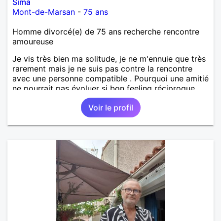
Sima
Mont-de-Marsan
-
75 ans
Homme divorcé(e) de 75 ans recherche rencontre
amoureuse
Je vis très bien ma solitude, je ne m'ennuie que très
rarement mais je ne suis pas contre la rencontre
avec une personne compatible . Pourquoi une amitié
ne pourrait pas évoluer si bon feeling réciproque...
Je recherche de la proximité car je ne souhaite pas
Voir le profil
vivre sous le même toit.