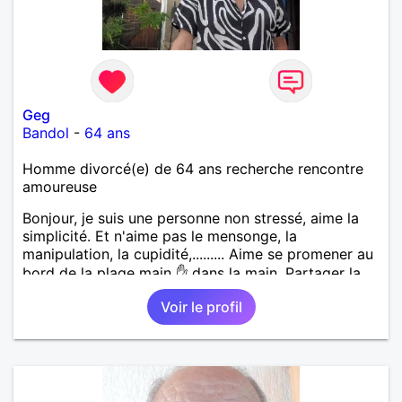
Geg
Bandol
-
64 ans
Homme divorcé(e) de 64 ans recherche rencontre
amoureuse
Bonjour, je suis une personne non stressé, aime la
simplicité. Et n'aime pas le mensonge, la
manipulation, la cupidité,......... Aime se promener au
bord de la plage main ✋ dans la main. Partager la
vie. Les restos, les sorties, visiter les vieux villages
Voir le profil
avec leurs anecdotes. Sans oublier la famille. Si une
femme ce reconnaît qu'elle communique avec moi.