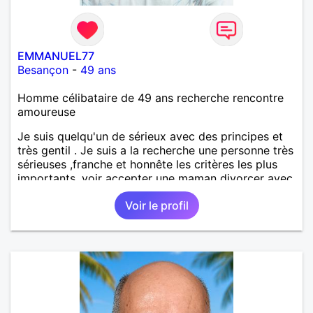
EMMANUEL77
Besançon
-
49 ans
Homme célibataire de 49 ans recherche rencontre
amoureuse
Je suis quelqu'un de sérieux avec des principes et
très gentil . Je suis a la recherche une personne très
sérieuses ,franche et honnête les critères les plus
importants, voir accepter une maman divorcer avec
son enfant il n y a aucun problème. S' abstenir au
Voir le profil
personne non sérieuse merci. Recherche dans un
premier temps dialogue et apprendre à connaître la
personne puis dans un deuxième temps relation plus
sérieuse a voir une vie a deux. (2017 )Ma situation
professionnelle et agent de sécurité privée et
agents SIAP1. ET télésurveillance et vidéo
protection dans les casino supermarché. en CDI
Mes passions. Sont la robotique ,vtt ,Echeque