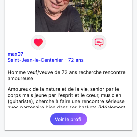
max07
Saint-Jean-le-Centenier
-
72 ans
Homme veuf/veuve de 72 ans recherche rencontre
amoureuse
Amoureux de la nature et de la vie, senior par le
corps mais jeune par l'esprit et le cœur, musicien
(guitariste), cherche à faire une rencontre sérieuse
avec partenaire bien dans ses baskets (idéalement,
vous avez entre 60 et 70 ans) pour partager
Voir le profil
moments conviviaux et agréables (voyages, sorties,
concerts, etc.) et pourquoi pas faire un bout de
chemin ensemble. Au programme: humour,