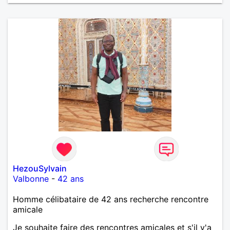
moments de complicité, de rire et de confiance. Je
crois qu'une belle relation commence souvent par
une belle amitié et qu'il n'est jamais trop tard pour
écrire une nouvelle histoire. Si vous aimez les
échanges sincères, les valeurs de respect et de
simplicité, nous pourrions faire connaissance autour
d'un café suivi d'une balade, sans précipitation et
laisser le temps faire le reste. Au plaisir de vous lire.
HezouSylvain
Valbonne
-
42 ans
Homme célibataire de 42 ans recherche rencontre
amicale
Je souhaite faire des rencontres amicales et s'il y'a