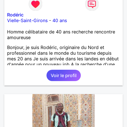
Rodéric
Vielle-Saint-Girons
-
40 ans
Homme célibataire de 40 ans recherche rencontre
amoureuse
Bonjour, je suis Rodéric, originaire du Nord et
professionnel dans le monde du tourisme depuis
mes 20 ans Je suis arrivée dans les landes en début
d'année pour un nouveau job A la recherche d'une
personne avec qui découvrir, partager et pourquoi
Voir le profil
pas aimer ;) Je suis quelqu'un d'humain, sociable
avec une pointe de taquinerie ;) Au plaisir :)