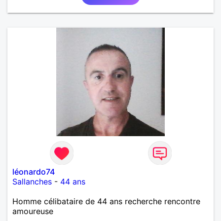
écoles mais j'ai voulu changer. J'aime la culture en
générale: le cinéma, la littérature, le dessin, l'Art, un
peu de sport et aussi les ballades en bord de mer...
Mais je ne vais pas tout dire, à vous de me
contacter pour faire plus ample connaissance!...
léonardo74
Sallanches
-
44 ans
Homme célibataire de 44 ans recherche rencontre
amoureuse