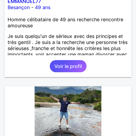
EMMANUEL77
Besançon
-
49 ans
Homme célibataire de 49 ans recherche rencontre
amoureuse
Je suis quelqu'un de sérieux avec des principes et
très gentil . Je suis a la recherche une personne très
sérieuses ,franche et honnête les critères les plus
importants, voir accepter une maman divorcer avec
son enfant il n y a aucun problème. S' abstenir au
Voir le profil
personne non sérieuse merci. Recherche dans un
premier temps dialogue et apprendre à connaître la
personne puis dans un deuxième temps relation plus
sérieuse a voir une vie a deux. (2017 )Ma situation
professionnelle et agent de sécurité privée et
agents SIAP1. ET télésurveillance et vidéo
protection dans les casino supermarché. en CDI
Mes passions. Sont la robotique ,vtt ,Echeque
,astronomie . Service militaire belfort 35 régiment d
infanterie et engager sur 5 ans.de (1998 a 2003.)
Divers je fait en moyenne 6 km de marche par jour
a pieds. A la fin de mon travail a mon domicile. J 'ai