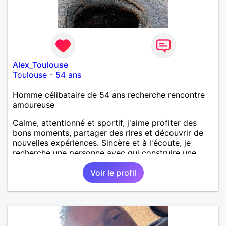
un rêve cet de construire une vie a deux en
harmonie. Si je pourrais lui décrocher la lune je le
ferais. A chaque fois que je vois un beau ciel étoilé
je rêve d' être avec quelqu'un.
Alex_Toulouse
Toulouse
-
54 ans
Homme célibataire de 54 ans recherche rencontre
amoureuse
Calme, attentionné et sportif, j'aime profiter des
bons moments, partager des rires et découvrir de
nouvelles expériences. Sincère et à l'écoute, je
recherche une personne avec qui construire une
belle complicité et une relation authentique.
Voir le profil