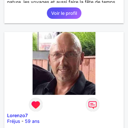
nature, les voyages et aussi faire la fête de temps
en temps ;-)Je suis papa d’un petit garçon de 7 ans
Voir le profil
dont je m’occupe en garde alternée. J’aime à peu
près tous les styles de musique. (Oui je suis pas
trop fan de Jul). Je fais du sport pour garder la
forme et plutôt agréable à regarder. (Enfin je le
pense en tout cas 😂)
Lorenzo7
Fréjus
-
59 ans