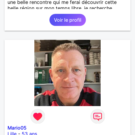
une belle rencontre qui me ferai découvrir cette
belle région sur mon temps libre, je recherche
quelqu'un de simple et sincère, une bonne
Voir le profil
complicité et de la bonne humeur me ravirait.. alors
si l'envie de me découvrir vous en dit, je vous dis à
bientôt.
Mario05
Lille
-
53 ans